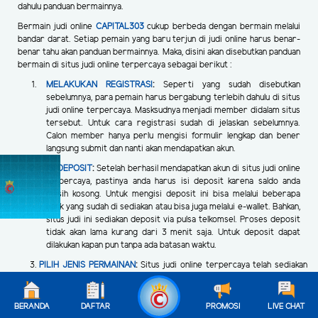
dahulu panduan bermainnya.
Bermain judi online
CAPITAL303
cukup berbeda dengan bermain melalui
bandar darat. Setiap pemain yang baru terjun di judi online harus benar-
benar tahu akan panduan bermainnya. Maka, disini akan disebutkan panduan
bermain di situs judi online terpercaya sebagai berikut :
MELAKUKAN REGISTRASI
:
Seperti yang sudah disebutkan
sebelumnya, para pemain harus bergabung terlebih dahulu di situs
judi online terpercaya. Masksudnya menjadi member didalam situs
tersebut. Untuk cara registrasi sudah di jelaskan sebelumnya.
Calon member hanya perlu mengisi formulir lengkap dan bener
langsung submit dan nanti akan mendapatkan akun.
ISI DEPOSIT
:
Setelah berhasil mendapatkan akun di situs judi online
terpercaya, pastinya anda harus isi deposit karena saldo anda
masih kosong. Untuk mengisi deposit ini bisa melalui beberapa
bank yang sudah di sediakan atau bisa juga melalui e-wallet. Bahkan,
situs judi ini sediakan deposit via pulsa telkomsel. Proses deposit
tidak akan lama kurang dari 3 menit saja. Untuk deposit dapat
dilakukan kapan pun tanpa ada batasan waktu.
PILIH JENIS PERMAINAN
:
Situs judi online terpercaya telah sediakan
banyak sekali jenis permainan judi online dan sudah didukung juga oleh
provider handal dan profesinal. Anda bisa memilih jenis permainan judi
online yang ingin dimainkan. Pastikan, permainan yang anda pilih sudah
BERANDA
DAFTAR
PROMOSI
LIVE CHAT
dikuasai agar nantinya lebih cepat dapatkan kemenangan.