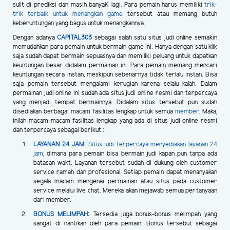
sulit di prediksi dan masih banyaK lagi. Para pemain harus memiliki
trik-
trik terbaik untuk menangkan game
tersebut atau memang butuh
keberuntungan yang bagus untuk menangkannya.
Dengan adanya
CAPITAL303
sebagai salah satu situs judi online semakin
memudahkan para pemain untuk bermain game ini. Hanya dengan satu klik
saja sudah dapat bermain sepuasnya dan memiliki peluang untuk dapatkan
keuntungan besar didalam permainan ini. Para pemain memang mencari
keuntungan secara instan, meskipun sebenarnya tidak terlalu instan. Bisa
saja pemain tersebut mengalami kerugian karena selalu kalah. Dalam
permainan judi online ini sudah ada situs judi online resmi dan terpercaya
yang menjadi tempat bermainnya. Didalam situs tersebut pun sudah
disediakan berbagai macam fasilitas lengkap untuk semua
member
. Maka,
inilah macam-macam fasilitas lengkap yang ada di situs judi online resmi
dan terpercaya sebagai berikut :
LAYANAN 24 JAM
:
Situs judi terpercaya menyediakan layanan 24
jam
, dimana para pemain bisa bermain judi kapan pun tanpa ada
batasan wakt. Layanan tersebut sudah di dukung oleh customer
service ramah dan profesional. Setiap pemain dapat menanyakan
segala macam mengenai permainan atau situs pada customer
service melalui live chat. Mereka akan mejawab semua pertanyaan
dari member.
BONUS MELIMPAH
:
Tersedia juga bonus-bonus melimpah yang
sangat di nantikan oleh para pemain. Bonus tersebut sebagai