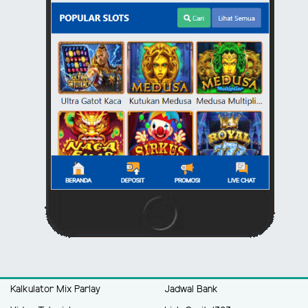
Kalkulator Mix Parlay
Jadwal Bank