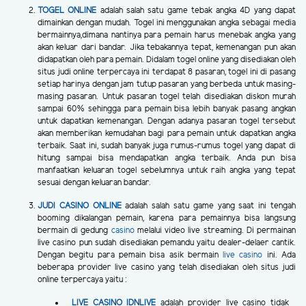
TOGEL ONLINE
adalah salah satu game tebak angka 4D yang dapat
dimainkan dengan mudah. Togel ini menggunakan angka sebagai media
bermainnya,dimana nantinya para pemain harus menebak angka yang
akan keluar dari bandar. Jika tebakannya tepat, kemenangan pun akan
didapatkan oleh para pemain. Didalam togel online yang disediakan oleh
situs judi online terpercaya ini terdapat 8 pasaran, togel ini di pasang
setiap harinya dengan jam tutup pasaran yang berbeda untuk masing-
masing pasaran. Untuk pasaran togel telah disediakan diskon murah
sampai 60% sehingga para pemain bisa lebih banyak pasang angkan
untuk dapatkan kemenangan. Dengan adanya pasaran togel tersebut
akan memberikan kemudahan bagi para pemain untuk dapatkan angka
terbaik. Saat ini, sudah banyak juga rumus-rumus togel yang dapat di
hitung sampai bisa mendapatkan angka terbaik. Anda pun bisa
manfaatkan keluaran togel sebelumnya untuk raih angka yang tepat
sesuai dengan keluaran bandar.
JUDI CASINO ONLINE
adalah salah satu game yang saat ini tengah
booming dikalangan pemain, karena para pemainnya bisa langsung
bermain di gedung
casino
melalui video live streaming. Di permainan
live casino pun sudah disediakan pemandu yaitu dealer-delaer cantik.
Dengan begitu para pemain bisa asik bermain
live casino
ini. Ada
beberapa provider live casino yang telah disediakan oleh situs judi
online terpercaya yaitu :
LIVE CASINO IDNLIVE
adalah provider live casino tidak