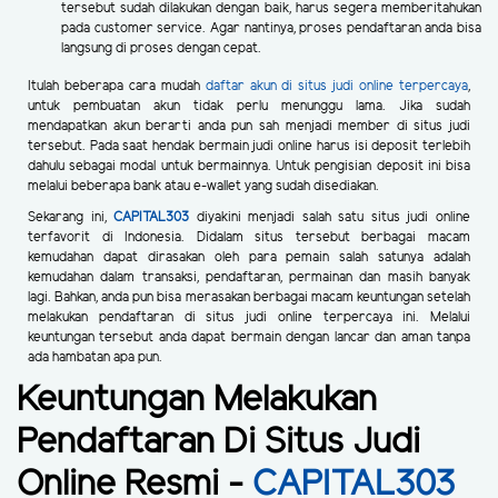
tersebut sudah dilakukan dengan baik, harus segera memberitahukan
pada customer service. Agar nantinya, proses pendaftaran anda bisa
langsung di proses dengan cepat.
Itulah beberapa cara mudah
daftar akun di situs judi online terpercaya
,
untuk pembuatan akun tidak perlu menunggu lama. Jika sudah
mendapatkan akun berarti anda pun sah menjadi member di situs judi
tersebut. Pada saat hendak bermain judi online harus isi deposit terlebih
dahulu sebagai modal untuk bermainnya. Untuk pengisian deposit ini bisa
melalui beberapa bank atau e-wallet yang sudah disediakan.
Sekarang ini,
CAPITAL303
diyakini menjadi salah satu situs judi online
terfavorit di Indonesia. Didalam situs tersebut berbagai macam
kemudahan dapat dirasakan oleh para pemain salah satunya adalah
kemudahan dalam transaksi, pendaftaran, permainan dan masih banyak
lagi. Bahkan, anda pun bisa merasakan berbagai macam keuntungan setelah
melakukan pendaftaran di situs judi online terpercaya ini. Melalui
keuntungan tersebut anda dapat bermain dengan lancar dan aman tanpa
ada hambatan apa pun.
Keuntungan Melakukan
Pendaftaran Di Situs Judi
Online Resmi -
CAPITAL303