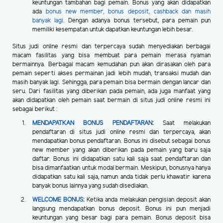
keuntungan tambahan bagi pemain. Bonus yang akan didapatkan
ada
bonus new member, bonus deposit, cashback dan masih
banyak lagi
. Dengan adanya bonus tersebut, para pemain pun
memiliki kesempatan untuk dapatkan keuntungan lebih besar.
Situs judi online resmi dan terpercaya sudah menyediakan berbagai
macam fasilitas yang bisa membuat para pemain merasa nyaman
bermainnya. Berbagai macam kemudahan pun akan dirasakan oleh para
pemain seperti akses permainan jadi lebih mudah, transaksi mudah dan
masih banyak lagi. Sehingga, para pemain bisa bermain dengan lancar dan
seru. Dari fasilitas yang diberikan pada pemain, ada juga manfaat yang
akan didapatkan oleh pemain saat bermain di situs judi online resmi ini
sebagai berikut :
MENDAPATKAN BONUS PENDAFTARAN
:
Saat melakukan
pendaftaran di situs judi online resmi dan terpercaya, akan
mendapatkan bonus pendaftaran. Bonus ini disebut sebagai bonus
new member yang akan diberikan pada pemain yang baru saja
daftar. Bonus ini didapatkan satu kali saja saat pendaftaran dan
bisa dimanfaatkan untuk modal bermain. Meskipun, bonusnya hanya
didapatkan satu kali saja, namun anda tidak perlu khawatir karena
banyak bonus lainnya yang sudah disediakan.
WELCOME BONUS
:
Ketika anda melakukan pengisian deposit akan
langsung mendapatkan bonus deposit. Bonus ini pun menjadi
keuntungan yang besar bagi para pemain. Bonus deposit bisa