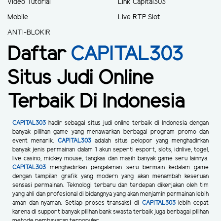
Video Tutorial
Link Capital303
Mobile
Live RTP Slot
ANTI-BLOKIR
Daftar
CAPITAL303
Situs Judi Online
Terbaik Di Indonesia
CAPITAL303
hadir sebagai situs judi online terbaik di Indonesia dengan
banyak pilihan game yang menawarkan berbagai program promo dan
event menarik.
CAPITAL303
adalah situs pelopor yang menghadirkan
banyak jenis permainan dalam 1 akun seperti esport, slots, idnlive, togel,
live casino, mickey mouse, tangkas dan masih banyak game seru lainnya.
CAPITAL303
menghadirkan pengalaman seru bermain kedalam game
dengan tampilan grafik yang modern yang akan menambah keseruan
sensasi permainan. Teknologi terbaru dan terdepan dikerjakan oleh tim
yang ahli dan profesional di bidangnya yang akan menjamin permainan lebih
aman dan nyaman. Setiap proses transaksi di
CAPITAL303
lebih cepat
karena di support banyak pilihan bank swasta terbaik juga berbagai pilihan
metode pembayaran terpopuler.