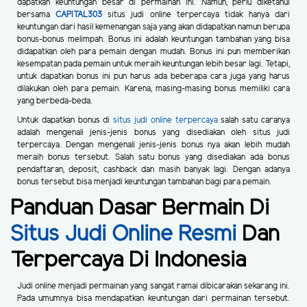
dapatkan keuntungan besar di permainan ini. Namun, perlu diketahui
bersama
CAPITAL303
situs judi online terpercaya tidak hanya dari
keuntungan dari hasil kemenangan saja yang akan didapatkan namun berupa
bonus-bonus melimpah. Bonus ini adalah keuntungan tambahan yang bisa
didapatkan oleh para pemain dengan mudah. Bonus ini pun memberikan
kesempatan pada pemain untuk meraih keuntungan lebih besar lagi. Tetapi,
untuk dapatkan bonus ini pun harus ada beberapa cara juga yang harus
dilakukan oleh para pemain. Karena, masing-masing bonus memiliki cara
yang berbeda-beda.
Untuk dapatkan bonus di
situs judi online terpercaya
salah satu caranya
adalah mengenali jenis-jenis bonus yang disediakan oleh situs judi
terpercaya. Dengan mengenali jenis-jenis bonus nya akan lebih mudah
meraih bonus tersebut. Salah satu bonus yang disediakan ada bonus
pendaftaran, deposit, cashback dan masih banyak lagi. Dengan adanya
bonus tersebut bisa menjadi keuntungan tambahan bagi para pemain.
Panduan Dasar Bermain Di
Situs Judi Online Resmi
Dan
Terpercaya Di Indonesia
Judi online menjadi permainan yang sangat ramai dibicarakan sekarang ini.
Pada umumnya bisa mendapatkan keuntungan dari permainan tersebut.