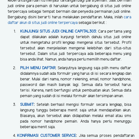
keberuntungan dan itu menjadi tantangan bagi para pemain. Saat bermain
judi online para pemain di haruskan untuk bergabung di situs judi online
terpercaya sebagai tempat bermain dan penyedia permainan judi online.
Bergabung disini berarti harus melakukan pendaftaran. Maka, inilah
cara
daftar akun di situs judi online terpercaya
sebagai berikut :
KUNJUNGI SITUS JUDI ONLINE
CAPITAL303:
Cara pertama yang
dapat dilakukan adalah kunjungi terlebih dahulu situs judi online
untuk mengetahui profil lengkap mengenai situs tersebut. Profil
tersebut akan menjelaskan mengenai kelebihan dari situs-situs
tersebut. Dalam situs judi terpercaya ada beberapa menu yang
bisa anda lihat. Namun, anda hanya perlu memilih menu daftar.
PILIH MENU DAFTAR
:
Selanjutnya langsung saja pilih menu daftar
didalamnya sudah ada formulir yang harus di isi secara lengkap dan
benar. Mulai dari nama, nomor rekening, email, nomor handphone,
password dan masih banyak lagi. Semua data tersebut harus
terisi. Karena, nanti berfungsi untuk pembuatan akun. Semua data
pemain yang sudah di isi melalui formulir akan tersimpan aman.
SUBMIT
:
Setelah berhasil mengisi formulir secara lengkap, bisa
langsung tunggu beberapa menit saja untuk mendapatkan akun.
Biasanya, akun tersebut akan didapatkan melalui email atau sms
pada nomor handphone pemain. Anda hanya perlu menunggu
beberapa menit saja.
KONFIRMASI CUSTOMER SERVICE
:
Jika semua proses pendaftaran