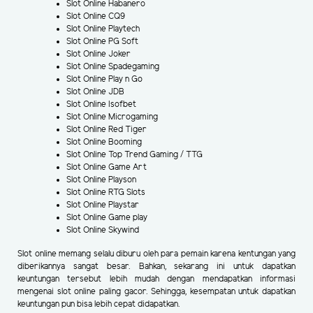
Slot Online Habanero
Slot Online CQ9
Slot Online Playtech
Slot Online PG Soft
Slot Online Joker
Slot Online Spadegaming
Slot Online Play n Go
Slot Online JDB
Slot Online Isofbet
Slot Online Microgaming
Slot Online Red Tiger
Slot Online Booming
Slot Online Top Trend Gaming / TTG
Slot Online Game Art
Slot Online Playson
Slot Online RTG Slots
Slot Online Playstar
Slot Online Game play
Slot Online Skywind
Slot online memang selalu diburu oleh para pemain karena kentungan yang
diberikannya sangat besar. Bahkan, sekarang ini untuk dapatkan
keuntungan tersebut lebih mudah dengan mendapatkan informasi
mengenai slot online paling gacor. Sehingga, kesempatan untuk dapatkan
keuntungan pun bisa lebih cepat didapatkan.