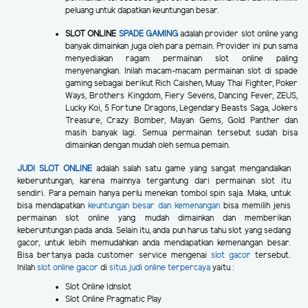
peluang untuk dapatkan keuntungan besar.
SLOT ONLINE
SPADE GAMING
adalah provider slot online yang
banyak dimainkan juga oleh para pemain. Provider ini pun sama
menyediakan ragam permainan slot online paling
menyenangkan. Inilah macam-macam permainan slot di spade
gaming sebagai berikut Rich Caishen, Muay Thai Fighter, Poker
Ways, Brothers Kingdom, Fiery Sevens, Dancing Fever, ZEUS,
Lucky Koi, 5 Fortune Dragons, Legendary Beasts Saga, Jokers
Treasure, Crazy Bomber, Mayan Gems, Gold Panther dan
masih banyak lagi. Semua permainan tersebut sudah bisa
dimainkan dengan mudah oleh semua pemain.
JUDI SLOT ONLINE
adalah salah satu game yang sangat mengandalkan
keberuntungan, karena mainnya tergantung dari permainan slot itu
sendiri. Para pemain hanya perlu menekan tombol spin saja. Maka, untuk
bisa mendapatkan
keuntungan besar dan kemenangan
bisa memilih jenis
permainan slot online yang mudah dimainkan dan memberikan
keberuntungan pada anda. Selain itu, anda pun harus tahu slot yang sedang
gacor, untuk lebih memudahkan anda mendapatkan kemenangan besar.
Bisa bertanya pada customer service mengenai
slot gacor
tersebut.
Inilah
slot online gacor
di
situs judi online terpercaya
yaitu :
Slot Online Idnslot
Slot Online Pragmatic Play