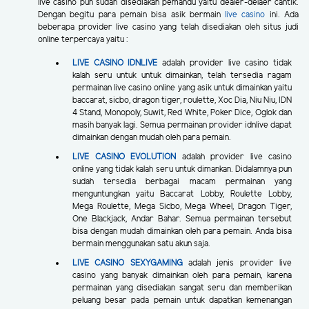
live casino pun sudah disediakan pemandu yaitu dealer-delaer cantik.
Dengan begitu para pemain bisa asik bermain
live casino
ini. Ada
beberapa provider live casino yang telah disediakan oleh situs judi
online terpercaya yaitu :
LIVE CASINO IDNLIVE
adalah provider live casino tidak
kalah seru untuk untuk dimainkan, telah tersedia ragam
permainan live casino online yang asik untuk dimainkan yaitu
baccarat, sicbo, dragon tiger, roulette, Xoc Dia, Niu Niu, IDN
4 Stand, Monopoly, Suwit, Red White, Poker Dice, Oglok dan
masih banyak lagi. Semua permainan provider idnlive dapat
dimainkan dengan mudah oleh para pemain.
LIVE CASINO EVOLUTION
adalah provider live casino
online yang tidak kalah seru untuk dimankan. Didalamnya pun
sudah tersedia berbagai macam permainan yang
menguntungkan yaitu Baccarat Lobby, Roulette Lobby,
Mega Roulette, Mega Sicbo, Mega Wheel, Dragon Tiger,
One Blackjack, Andar Bahar. Semua permainan tersebut
bisa dengan mudah dimainkan oleh para pemain. Anda bisa
bermain menggunakan satu akun saja.
LIVE CASINO SEXYGAMING
adalah jenis provider live
casino yang banyak dimainkan oleh para pemain, karena
permainan yang disediakan sangat seru dan memberikan
peluang besar pada pemain untuk dapatkan kemenangan