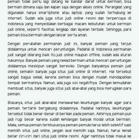
pemain tidak perlu lagi datang ke bandar darat untuk bermain, bisa
bermain dimana saja dan kapan saja dengan akses online. Perangkat yang
digunakan hanya smartphone atau laptop yang sudah terhubung ke
internet. Sudah ada juga situs judi online resmi dan terpercaya di
Indonesia yang menyediakan berbagai macam kebutuhan untuk bermain
judi online, seperti fasilitas lengkap dan layanan terbaik. Sehingga, para
pemain bisa bermain dengan lancar serta aman.
Dengan perubahan permainan judi ini, banyak pemain yang terjun
didalamnya untuk mencari peruntungan. Padahal di Indonesia permainan
judi sangat dilarang baik itu judi online maupun offline, sudah ada aturan
hukumnya. Banyak pemain yang nekad bermain untuk mencari peruntungan
didalamnya meskipun sangat beresiko. Dengan banyaknya pemain judi
online, semakin banyak juga situs judi online di internet. Hal tersebut
sangat bagus sekali, karena pemain bisa dengan mudah mendapatkan
tempat bermainnya. Namun, ada juga sisi negatifnya. Dengan kemudahan
membuat situs, banyak juga situs judi abal-abal yang bisa merugikan para
pemain.
Biasanya, situs judi abal-abal menawarkan keuntungan banyak agar para
pemain tertarik bergabung didalamnya. Padahal nantinya, keuntungan
tersebut tidak benar-benar di berikan pada pemain. Akhirnya, pemain pun
jadi rugi besar karena sudah kehilangan banyak modal untuk bermain.
Maka, semua pemain terkhususnya pemain pemula harus lebih selektif saat
memilih situs judi online, jangan asal memilih saja. Namun, harus kenali
benar ciri-ciri dari situs judi online resmi. Agar nantinya tidak masuk ke