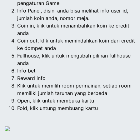
pengaturan Game
Info Panel, disini anda bisa melihat info user id,
jumlah koin anda, nomor meja.
Coin in, klik untuk menambahkan koin ke credit
anda
Coin out, klik untuk memindahkan koin dari credit
ke dompet anda
Fullhouse, klik untuk mengubah pilihan fullhouse
anda
Info bet
Reward info
Klik untuk memilih room permainan, setiap room
memiliki jumlah taruhan yang berbeda
Open, klik untuk membuka kartu
Fold, klik untung membuang kartu