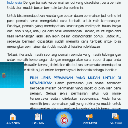
Indonesia
. Dengan banyaknya permainan judi yang disediakan, para pemain
tidak akan mudah bosan bermain taruhan online ini.
Untuk bisa mendapatkan keuntungan besar dalam permainan judi online ini
para pemain harus mengetahui cara terbaik untuk raih kemenangan.
Pasalnya, pemain yang mendapatkan keuntungan melimpah bukan hanya
dari bonus saja, ada juga dari hasil kemenangan. Bahkan, keuntungan dari
hasil kemenangan akan jauh lebih besar dibandingkan bonus. Untuk itu,
sebelum bermain dipastikan sudah memiliki cara terbaik untuk bisa
menangkan permainan dan tidak mudah di kalahkan oleh lawan.
Tetapi, jika anda masih seorang pemain pemula yang masih kebingungan
untuk meraih kemenangan dengan menggunakan cara seperti apa, anda
tidak usah khawatir karena, disini akan disebutkan cara mudah mendapatka
kemenangan di situs judi online terpercaya di Indonesia sebagai berikut :
PILIH JENIS PERMAINAN YANG MUDAH UNTUK DI
MENANGKAN
:
Dalam permainan judi online terdapat
berbagai macam permainan yang dapat di pilih oleh para
pemain. Semua jenis permainan situs judi online
terpercaya sudah dijelaskan sebelumnya. Anda harus
memilih jenis permainan judi yang sekiranya mudah untuk
dimenangkan atau permainan tersebut sudah benar-benar
di kuasai. Agar nantinya kemenangan pun bisa lebih mudah
didapatkan oleh para pemain.
BERANDA
DAFTAR
PROMOSI
LIVE CHAT
HARUS SELALU ATUR MODAL SEBELUM BERMAIN
:
Modal