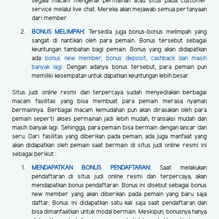
segala macam mengenai permainan atau situs pada customer
service melalui live chat. Mereka akan mejawab semua pertanyaan
dari member.
BONUS MELIMPAH
:
Tersedia juga bonus-bonus melimpah yang
sangat di nantikan oleh para pemain. Bonus tersebut sebagai
keuntungan tambahan bagi pemain. Bonus yang akan didapatkan
ada
bonus new member, bonus deposit, cashback dan masih
banyak lagi
. Dengan adanya bonus tersebut, para pemain pun
memiliki kesempatan untuk dapatkan keuntungan lebih besar.
Situs judi online resmi dan terpercaya sudah menyediakan berbagai
macam fasilitas yang bisa membuat para pemain merasa nyaman
bermainnya. Berbagai macam kemudahan pun akan dirasakan oleh para
pemain seperti akses permainan jadi lebih mudah, transaksi mudah dan
masih banyak lagi. Sehingga, para pemain bisa bermain dengan lancar dan
seru. Dari fasilitas yang diberikan pada pemain, ada juga manfaat yang
akan didapatkan oleh pemain saat bermain di situs judi online resmi ini
sebagai berikut :
MENDAPATKAN BONUS PENDAFTARAN
:
Saat melakukan
pendaftaran di situs judi online resmi dan terpercaya, akan
mendapatkan bonus pendaftaran. Bonus ini disebut sebagai bonus
new member yang akan diberikan pada pemain yang baru saja
daftar. Bonus ini didapatkan satu kali saja saat pendaftaran dan
bisa dimanfaatkan untuk modal bermain. Meskipun, bonusnya hanya