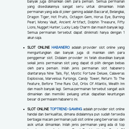
banyak juga dimainkan oleh para pemain. Semua permainan
yang disediakannya sangat seru untuk dimainkan. Inilah
permainan yang ada di joker gaming adalah Baccarat, Belangkai,
Dragon Tiger, Hot Fruits, Octagon Gem, Horus Eye, Burning
Pearl, Money Vault, Ancient Artifact, Dolphin Treasure, Fifty
Lions, Nugget Hunter, Lucky Lady Charm dan masih banyak lagi.
Semua permainan tersebut dapat dinikmati hanya dengan 1
akun saja.
SLOT ONLINE
HABANERO
adalah provider slot online yang
menguntungkan dan banyak juga di mainkan oleh para
penggemar slot. Didalam provider ini telah disedikan banyak
sekali jenis permainan slot yang dapat di pilih dengan bebas
oleh para pemain. Inilah jenis permainan slot habanero
diantaranya Nine Tails, Fly!, Mystic Fortune Deluxe, Calaveras
Explosivas, Marvelous Furlongs, Candy Tower, Return To The
Feature, Before Time Runs Out, Orbs Of Atlantis, Wealth Inn
dan masih banyak lagi. Semua permainan tersebut sangat asik
dimainkan dan memiliki peluang untuk dapatkan keuntungan
besar di permaiann habanero ini.
SLOT ONLINE
TOPTREND GAMING
adalah provider slot online
handal dan berkualitas, dimana didalamnya pun sudah tersedia
berbagai macam permainan judi slot online yang bervariasi dan
asik untuk dimainkan. Inilah jenis permainan yang ada di top