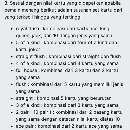
3. Sesuai dengan nilai kartu yang didapatkan apabila
pemain menang berikut adalah susunan set kartu dari
yang terkecil hingga yang tertinggi
royal flush
: kombinasi dari kartu ace, king,
queen, jack, dan 10 dengan jenis yang sama
5 of a kind
: kombinasi dari four of a kind dan
kartu joker
straight flush
: kombinasi dari straight dan flush
4 of a kind
: kombinasi dari 4 kartu yang sama
full house
: kombinasi dari 3 kartu dan 2 kartu
yang sama
flush
: kombinasi dari 5 kartu yang memiliki jenis
yang sama
straight
: kombinasi 5 kartu yang berurutan
3 of a kind
: kombinasi dari 3 kartu yang sama
2 pair ( 10 pair )
: kombinasi dari 2 pasang kartu
yang sama dengan catatan nilai kartu diatas 10
ace pair
: kombinasi dari 2 kartu ace yang sama