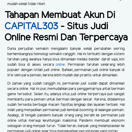
mudah sekali tidak ribet.
Tahapan Membuat Akun Di
CAPITAL303
- Situs Judi
Online Resmi Dan Terpercaya
Dunia perjudian semakin mengalami banyak sekali perubahan seiring
berkembangnya teknologi semakin canggih. Hal ini terbukti dengan sistem
taruhan yang awalnya hanya bisa dimainkan melalui bandar darat saja, kini
sudah bisa di akses secara
online
. Permainan taruhan sekarang lebih
populer dengan istilah judi online. Bahkan, permainan judi online banyak di
lirik oleh para pemain, karena lebih mudah dan praktis untuk dimainkan.
Di zaman yang sudah canggih ini, permainan judi sudah dapat dimainkan
secara online. Hal ini pun, memudahkan para penggemarnya untuk bermain
game tersebut. Selain itu, adanya situs judi online terpercaya pun sangat
membantu para pemain untuk bermain dengan lancar. Karena, didalamnya
sudah tersedia berbagai macam fasilitas lengkap dan layanan terbaik. Hal
inilah yang menjadikan permainan judi kembali booming di kalangan pemain.
Apalagi, di tengah pandemi banyak orang yang beralih ke permainan judi
online untuk meraup keuntungan maksimal. Pandemi membuat ekonomi
sebagian orang menjadi turun. Tidak heran, banyak yang melampiaskan ke
permainan judi online agar bisa mendapatkan peruntungan yang instan.