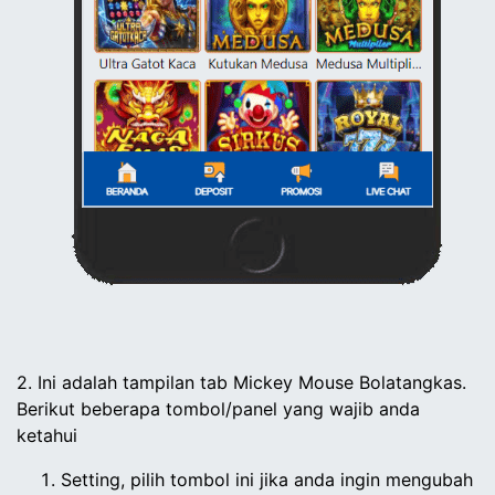
2. Ini adalah tampilan tab
Mickey Mouse
Bolatangkas
.
Berikut beberapa tombol/panel yang wajib anda
ketahui
Setting, pilih tombol ini jika anda ingin mengubah