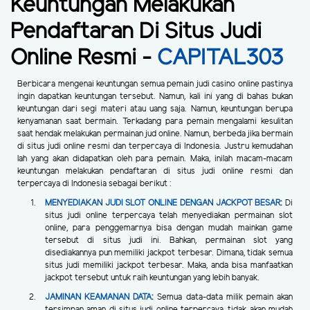
Keuntungan Melakukan
Pendaftaran Di Situs Judi
Online Resmi -
CAPITAL303
Berbicara mengenai keuntungan semua pemain judi casino online pastinya
ingin dapatkan keuntungan tersebut. Namun, kali ini yang di bahas bukan
keuntungan dari segi materi atau uang saja. Namun, keuntungan berupa
kenyamanan saat bermain. Terkadang para pemain mengalami kesulitan
saat hendak melakukan permainan jud online. Namun, berbeda jika bermain
di situs judi online resmi dan terpercaya di Indonesia. Justru kemudahan
lah yang akan didapatkan oleh para pemain. Maka, inilah macam-macam
keuntungan melakukan pendaftaran di situs judi online resmi dan
terpercaya di Indonesia sebagai berikut :
MENYEDIAKAN JUDI SLOT ONLINE DENGAN JACKPOT BESAR
:
Di
situs judi online terpercaya telah menyediakan permainan slot
online, para penggemarnya bisa dengan mudah mainkan game
tersebut di situs judi ini. Bahkan, permainan slot yang
disediakannya pun memiliki jackpot terbesar. Dimana, tidak semua
situs judi memiliki jackpot terbesar. Maka, anda bisa manfaatkan
jackpot tersebut untuk raih keuntungan yang lebih banyak.
JAMINAN KEAMANAN DATA
:
Semua data-data milik pemain akan
tersimpan aman di situs judi online terpercaya, tidak akan mudah