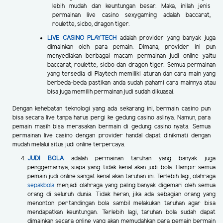
lebih mudah dan keuntungan besar. Maka, inilah jenis
permainan live casino sexygaming adalah baccarat,
roulette, sicbo, dragon tiger.
LIVE CASINO PLAYTECH
adalah provider yang banyak juga
dimainkan oleh para pemain. Dimana, provider ini pun
menyediakan berbagai macam permainan judi online yaitu
baccarat, roulette, sicbo dan dragon tiger. Semua permainan
yang tersedia di Playtech memiliki aturan dan cara main yang
berbeda-beda pastikan anda sudah pahami cara mainnya atau
bisa juga memilih permainan judi sudah dikuasai.
Dengan kehebatan teknologi yang ada sekarang ini, bermain casino pun
bisa secara live tanpa harus pergi ke gedung casino aslinya. Namun, para
pemain masih bisa merasakan bermain di gedung casino nyata. Semua
permainan live casino dengan provider handal dapat dinikmati dengan
mudah melalui situs judi online terpercaya.
JUDI BOLA
adalah permainan taruhan yang banyak juga
penggemarnya, siapa yang tidak kenal akan judi bola. Hampir semua
pemain judi online sangat kenal akan taruhan ini. Terlebih lagi, olahraga
sepakbola
menjadi olahraga yang paling banyak digemari oleh semua
orang di seluruh dunia. Tidak heran, jika ada sebagian orang yang
menonton pertandingan bola sambil melakukan taruhan agar bisa
mendapatkan keuntungan. Terlebih lagi, taruhan bola sudah dapat
dimainkan secara online yang akan memudahkan para pemain bermain