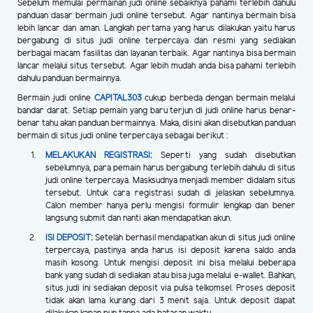
Sebelum memulai permainan judi online sebaiknya pahami terlebih dahulu
panduan dasar bermain judi online tersebut. Agar nantinya bermain bisa
lebih lancar dan aman. Langkah pertama yang harus dilakukan yaitu harus
bergabung di situs judi online terpercaya dan resmi yang sediakan
berbagai macam fasilitas dan layanan terbaik. Agar nantinya bisa bermain
lancar melalui situs tersebut. Agar lebih mudah anda bisa pahami terlebih
dahulu panduan bermainnya.
Bermain judi online
CAPITAL303
cukup berbeda dengan bermain melalui
bandar darat. Setiap pemain yang baru terjun di judi online harus benar-
benar tahu akan panduan bermainnya. Maka, disini akan disebutkan panduan
bermain di situs judi online terpercaya sebagai berikut :
MELAKUKAN REGISTRASI
:
Seperti yang sudah disebutkan
sebelumnya, para pemain harus bergabung terlebih dahulu di situs
judi online terpercaya. Masksudnya menjadi member didalam situs
tersebut. Untuk cara registrasi sudah di jelaskan sebelumnya.
Calon member hanya perlu mengisi formulir lengkap dan bener
langsung submit dan nanti akan mendapatkan akun.
ISI DEPOSIT
:
Setelah berhasil mendapatkan akun di situs judi online
terpercaya, pastinya anda harus isi deposit karena saldo anda
masih kosong. Untuk mengisi deposit ini bisa melalui beberapa
bank yang sudah di sediakan atau bisa juga melalui e-wallet. Bahkan,
situs judi ini sediakan deposit via pulsa telkomsel. Proses deposit
tidak akan lama kurang dari 3 menit saja. Untuk deposit dapat