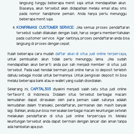
langsung tunggu beberapa menit saja untuk mendapatkan akun.
Biasanya, akun tersebut akan didapatkan melalui email atau sms
pada nomor handphone pemain. Anda hanya perlu menunggu
beberapa menit saja.
KONFIRMASI CUSTOMER SERVICE
:
Jika semua proses pendaftaran
tersebut sudah dilakukan dengan baik, harus segera memberitahukan
pada customer service. Agar nantinya, proses pendaftaran anda bisa
langsung di proses dengan cepat.
Itulah beberapa cara mudah
daftar akun di situs judi online terpercaya
,
untuk pembuatan akun tidak perlu menunggu lama. Jika sudah
mendapatkan akun berarti anda pun sah menjadi member di situs judi
tersebut. Pada saat hendak bermain judi online harus isi deposit terlebih
dahulu sebagai modal untuk bermainnya. Untuk pengisian deposit ini bisa
melalui beberapa bank atau e-wallet yang sudah disediakan.
Sekarang ini,
CAPITAL303
diyakini menjadi salah satu situs judi online
terfavorit di Indonesia. Didalam situs tersebut berbagai macam
kemudahan dapat dirasakan oleh para pemain salah satunya adalah
kemudahan dalam transaksi, pendaftaran, permainan dan masih banyak
lagi. Bahkan, anda pun bisa merasakan berbagai macam keuntungan setelah
melakukan pendaftaran di situs judi online terpercaya ini. Melalui
keuntungan tersebut anda dapat bermain dengan lancar dan aman tanpa
ada hambatan apa pun.