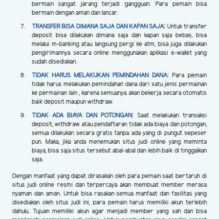
bermain sangat jarang terjadi gangguan. Para pemain bisa
bermain dengan aman dan lancar.
TRANSFER BISA DIMANA SAJA DAN KAPAN SAJA
:
Untuk transfer
deposit bisa dilakukan dimana saja dan kapan saja bebas, bisa
melalui m-banking atau langsung pergi ke atm, bisa juga dilakukan
pengirimannya secara online menggunakan aplikasi e-wallet yang
sudah disediakan.
TIDAK HARUS MELAKUKAN PEMINDAHAN DANA
:
Para pemain
tidak harus melakukan pemindahan dana dari satu jenis permainan
ke permainan lain , karena semuanya akan bekerja secara otomatis
baik deposit maupun withdraw.
TIDAK ADA BIAYA DAN POTONGAN
:
Saat melakukan transaksi
deposit, withdraw atau pendaftaran tidak ada biaya dan potongan,
semua dilakukan secara gratis tanpa ada yang di pungut sepeser
pun. Maka, jika anda menemukan situs judi online yang meminta
biaya, bisa saja situs tersebut abal-abal dan lebih baik di tinggalkan
saja.
Dengan manfaat yang dapat dirasakan oleh para pemain saat bertaruh di
situs judi online resmi dan terpercaya akan membuat member merasa
nyaman dan aman. Untuk bisa rasakan semua manfaat dan fasilitas yang
disediakan oleh situs judi ini, para pemain harus memiliki akun terlebih
dahulu. Tujuan memiliki akun agar menjadi member yang sah dan bisa