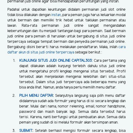
permainan judi online agar bisa mendapatkan peruntungan yang instan.
Padahal untuk dapatkan keuntungan didalam permainan judi slot online
tidak bisa dilakukan dengan
instan
, para pemain juga harus keluarkan modal
untuk bermain dan memiliki trik hebat untuk taklukan permainan atau
lawan. Rata-rata permainan judi online sangat mengandalkan
keberuntungan dan itu menjadi tantangan bagi para pemain. Saat bermain
judi online para pemain di haruskan untuk bergabung di situs judi online
terpercaya sebagai tempat bermain dan penyedia permainan judi online.
Bergabung disini berarti harus melakukan pendaftaran. Maka, inilah
cara
daftar akun di situs judi online terpercaya
sebagai berikut :
KUNJUNGI SITUS JUDI ONLINE
CAPITAL303:
Cara pertama yang
dapat dilakukan adalah kunjungi terlebih dahulu situs judi online
untuk mengetahui profil lengkap mengenai situs tersebut. Profil
tersebut akan menjelaskan mengenai kelebihan dari situs-situs
tersebut. Dalam situs judi terpercaya ada beberapa menu yang
bisa anda lihat. Namun, anda hanya perlu memilih menu daftar.
PILIH MENU DAFTAR
:
Selanjutnya langsung saja pilih menu daftar
didalamnya sudah ada formulir yang harus di isi secara lengkap dan
benar. Mulai dari nama, nomor rekening, email, nomor handphone,
password dan masih banyak lagi. Semua data tersebut harus
terisi. Karena, nanti berfungsi untuk pembuatan akun. Semua data
pemain yang sudah di isi melalui formulir akan tersimpan aman.
SUBMIT
:
Setelah berhasil mengisi formulir secara lengkap, bisa