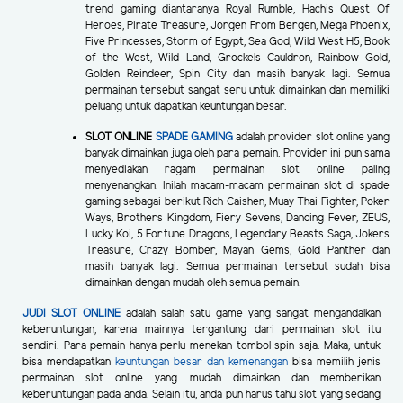
trend gaming diantaranya Royal Rumble, Hachis Quest Of
Heroes, Pirate Treasure, Jorgen From Bergen, Mega Phoenix,
Five Princesses, Storm of Egypt, Sea God, Wild West H5, Book
of the West, Wild Land, Grockels Cauldron, Rainbow Gold,
Golden Reindeer, Spin City dan masih banyak lagi. Semua
permainan tersebut sangat seru untuk dimainkan dan memiliki
peluang untuk dapatkan keuntungan besar.
SLOT ONLINE
SPADE GAMING
adalah provider slot online yang
banyak dimainkan juga oleh para pemain. Provider ini pun sama
menyediakan ragam permainan slot online paling
menyenangkan. Inilah macam-macam permainan slot di spade
gaming sebagai berikut Rich Caishen, Muay Thai Fighter, Poker
Ways, Brothers Kingdom, Fiery Sevens, Dancing Fever, ZEUS,
Lucky Koi, 5 Fortune Dragons, Legendary Beasts Saga, Jokers
Treasure, Crazy Bomber, Mayan Gems, Gold Panther dan
masih banyak lagi. Semua permainan tersebut sudah bisa
dimainkan dengan mudah oleh semua pemain.
JUDI SLOT ONLINE
adalah salah satu game yang sangat mengandalkan
keberuntungan, karena mainnya tergantung dari permainan slot itu
sendiri. Para pemain hanya perlu menekan tombol spin saja. Maka, untuk
bisa mendapatkan
keuntungan besar dan kemenangan
bisa memilih jenis
permainan slot online yang mudah dimainkan dan memberikan
keberuntungan pada anda. Selain itu, anda pun harus tahu slot yang sedang