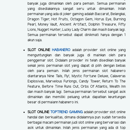
banyak juga dimainkan oleh para pemain. Semua permainan
yang disediakannya sangat seru untuk dimainkan. Inilah
permainan yang ada di joker gaming adalah Baccarat, Belangkai,
Dragon Tiger, Hot Fruits, Octagon Gem, Horus Eye, Burning
Pearl, Money Vault, Ancient Artifact, Dolphin Treasure, Fifty
Lions, Nugget Hunter, Lucky Lady Charm dan masih banyak lagi.
Semua permainan tersebut dapat dinikmati hanya dengan 1
akun saja.
SLOT ONLINE
HABANERO
adalah provider slot online yang
menguntungkan dan banyak juga di mainkan oleh para
penggemar slot. Didalam provider ini telah disedikan banyak
sekali jenis permainan slot yang dapat di pilih dengan bebas
oleh para pemain. Inilah jenis permainan slot habanero
diantaranya Nine Tails, Fly!, Mystic Fortune Deluxe, Calaveras
Explosivas, Marvelous Furlongs, Candy Tower, Return To The
Feature, Before Time Runs Out, Orbs Of Atlantis, Wealth Inn
dan masih banyak lagi. Semua permainan tersebut sangat asik
dimainkan dan memiliki peluang untuk dapatkan keuntungan
besar di permaiann habanero ini.
SLOT ONLINE
TOPTREND GAMING
adalah provider slot online
handal dan berkualitas, dimana didalamnya pun sudah tersedia
berbagai macam permainan judi slot online yang bervariasi dan
asik untuk dimainkan. Inilah jenis permainan yang ada di top