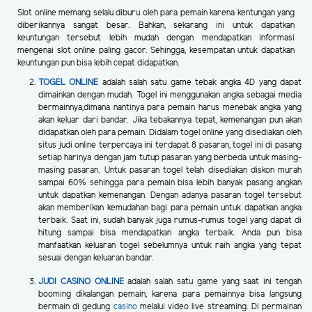
Slot online memang selalu diburu oleh para pemain karena kentungan yang
diberikannya sangat besar. Bahkan, sekarang ini untuk dapatkan
keuntungan tersebut lebih mudah dengan mendapatkan informasi
mengenai slot online paling gacor. Sehingga, kesempatan untuk dapatkan
keuntungan pun bisa lebih cepat didapatkan.
TOGEL ONLINE
adalah salah satu game tebak angka 4D yang dapat
dimainkan dengan mudah. Togel ini menggunakan angka sebagai media
bermainnya,dimana nantinya para pemain harus menebak angka yang
akan keluar dari bandar. Jika tebakannya tepat, kemenangan pun akan
didapatkan oleh para pemain. Didalam togel online yang disediakan oleh
situs judi online terpercaya ini terdapat 8 pasaran, togel ini di pasang
setiap harinya dengan jam tutup pasaran yang berbeda untuk masing-
masing pasaran. Untuk pasaran togel telah disediakan diskon murah
sampai 60% sehingga para pemain bisa lebih banyak pasang angkan
untuk dapatkan kemenangan. Dengan adanya pasaran togel tersebut
akan memberikan kemudahan bagi para pemain untuk dapatkan angka
terbaik. Saat ini, sudah banyak juga rumus-rumus togel yang dapat di
hitung sampai bisa mendapatkan angka terbaik. Anda pun bisa
manfaatkan keluaran togel sebelumnya untuk raih angka yang tepat
sesuai dengan keluaran bandar.
JUDI CASINO ONLINE
adalah salah satu game yang saat ini tengah
booming dikalangan pemain, karena para pemainnya bisa langsung
bermain di gedung
casino
melalui video live streaming. Di permainan