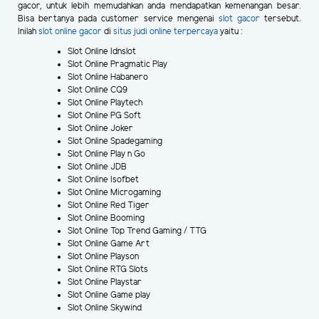
gacor, untuk lebih memudahkan anda mendapatkan kemenangan besar.
Bisa bertanya pada customer service mengenai
slot gacor
tersebut.
Inilah
slot online gacor
di
situs judi online terpercaya
yaitu :
Slot Online Idnslot
Slot Online Pragmatic Play
Slot Online Habanero
Slot Online CQ9
Slot Online Playtech
Slot Online PG Soft
Slot Online Joker
Slot Online Spadegaming
Slot Online Play n Go
Slot Online JDB
Slot Online Isofbet
Slot Online Microgaming
Slot Online Red Tiger
Slot Online Booming
Slot Online Top Trend Gaming / TTG
Slot Online Game Art
Slot Online Playson
Slot Online RTG Slots
Slot Online Playstar
Slot Online Game play
Slot Online Skywind