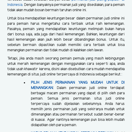
Indonesia
. Dengan banyaknya permainan judi yang disediakan, para pemain
tidak akan mudah bosan bermain taruhan online ini.
Untuk bisa mendapatkan keuntungan besar dalam permainan judi online ini
para pemain harus mengetahui cara terbaik untuk raih kemenangan.
Pasalnya, pemain yang mendapatkan keuntungan melimpah bukan hanya
dari bonus saja, ada juga dari hasil kemenangan. Bahkan, keuntungan dari
hasil kemenangan akan jauh lebih besar dibandingkan bonus. Untuk itu,
sebelum bermain dipastikan sudah memiliki cara terbaik untuk bisa
menangkan permainan dan tidak mudah di kalahkan oleh lawan.
Tetapi, jika anda masih seorang pemain pemula yang masih kebingungan
untuk meraih kemenangan dengan menggunakan cara seperti apa, anda
tidak usah khawatir karena, disini akan disebutkan cara mudah mendapatka
kemenangan di situs judi online terpercaya di Indonesia sebagai berikut :
PILIH JENIS PERMAINAN YANG MUDAH UNTUK DI
MENANGKAN
:
Dalam permainan judi online terdapat
berbagai macam permainan yang dapat di pilih oleh para
pemain. Semua jenis permainan situs judi online
terpercaya sudah dijelaskan sebelumnya. Anda harus
memilih jenis permainan judi yang sekiranya mudah untuk
dimenangkan atau permainan tersebut sudah benar-benar
di kuasai. Agar nantinya kemenangan pun bisa lebih mudah
didapatkan oleh para pemain.