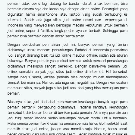
pemain tidak perlu lagi datang ke bandar darat untuk bermain, bisa
bermain dimana saja dan kapan saja dengan akses online. Perangkat yang
digunakan hanya smartphone atau laptop yang sudah terhubung ke
internet. Sudah ada juga situs judi online resmi dan terpercaya di
Indonesia yang menyediakan berbagai macam kebutuhan untuk bermain
judi online, seperti fasilitas lengkap dan layanan terbaik. Sehingga, para
pemain bisa bermain dengan lancar serta aman.
Dengan perubahan permainan judi ini, banyak pemain yang terjun
didalamnya untuk mencari peruntungan. Padahal di Indonesia permainan
judi sangat dilarang baik itu judi online maupun offline, sudah ada aturan
hukumnya. Banyak pemain yang nekad bermain untuk mencari peruntungan
didalamnya meskipun sangat beresiko. Dengan banyaknya pemain judi
online, semakin banyak juga situs judi online di internet. Hal tersebut
sangat bagus sekali, karena pemain bisa dengan mudah mendapatkan
tempat bermainnya. Namun, ada juga sisi negatifnya. Dengan kemudahan
membuat situs, banyak juga situs judi abal-abal yang bisa merugikan para
pemain.
Biasanya, situs judi abal-abal menawarkan keuntungan banyak agar para
pemain tertarik bergabung didalamnya. Padahal nantinya, keuntungan
tersebut tidak benar-benar di berikan pada pemain. Akhirnya, pemain pun
jadi rugi besar karena sudah kehilangan banyak modal untuk bermain.
Maka, semua pemain terkhususnya pemain pemula harus lebih selektif saat
memilih situs judi online, jangan asal memilih saja. Namun, harus kenali
benar ciri-ciri dari situs judi online resmi. Agar nantinya tidak masuk ke