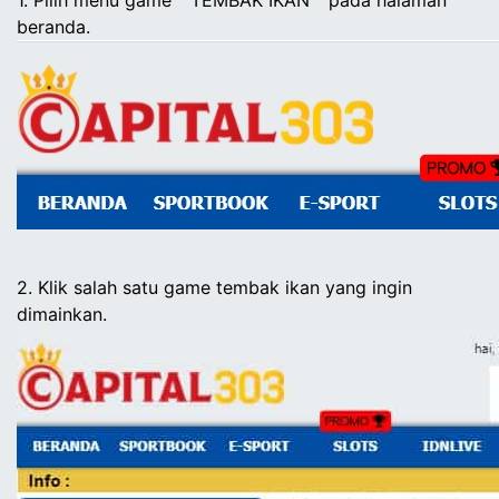
beranda.
2. Klik salah satu
game
tembak ikan yang ingin
dimainkan.