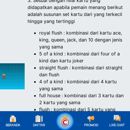
3. Sesuai dengan nilai kartu yang
didapatkan apabila pemain menang berikut
adalah susunan set kartu dari yang terkecil
hingga yang tertinggi
royal flush
: kombinasi dari kartu ace,
king, queen, jack, dan 10 dengan jenis
yang sama
5 of a kind
: kombinasi dari four of a
kind dan kartu joker
straight flush
: kombinasi dari straight
dan flush
4 of a kind
: kombinasi dari 4 kartu
yang sama
full house
: kombinasi dari 3 kartu dan
2 kartu yang sama
flush
: kombinasi dari 5 kartu yang
memiliki jenis yang sama
straight
: kombinasi 5 kartu yang
BERANDA
DAFTAR
PROMOSI
LIVE CHAT