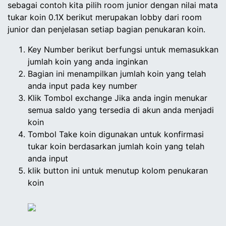
sebagai contoh kita pilih room junior dengan nilai mata
tukar koin 0.1X berikut merupakan lobby dari room
junior dan penjelasan setiap bagian penukaran koin.
Key Number berikut berfungsi untuk memasukkan
jumlah koin yang anda inginkan
Bagian ini menampilkan jumlah koin yang telah
anda input pada key number
Klik Tombol exchange Jika anda ingin menukar
semua saldo yang tersedia di akun anda menjadi
koin
Tombol Take koin digunakan untuk konfirmasi
tukar koin berdasarkan jumlah koin yang telah
anda input
klik button ini untuk menutup kolom penukaran
koin