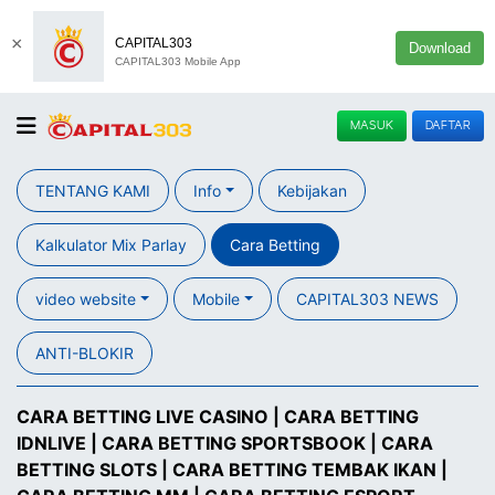
×
CAPITAL303
Download
CAPITAL303 Mobile App
MASUK
DAFTAR
TENTANG KAMI
Info
Kebijakan
Kalkulator Mix Parlay
Cara Betting
video website
Mobile
CAPITAL303 NEWS
ANTI-BLOKIR
CARA BETTING LIVE CASINO
|
CARA BETTING
IDNLIVE
|
CARA BETTING SPORTSBOOK
|
CARA
BETTING SLOTS
|
CARA BETTING TEMBAK IKAN
|