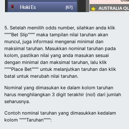
5. Setelah memilih
odds
number, silahkan anda klik
""""Bet Slip"""" maka tampilan nilai taruhan akan
muncul, juga informasi mengenai minimal dan
maksimal taruhan. Masukkan nominal taruhan pada
kolom, pastikan nilai yang anda masukan sesuai
dengan minimal dan maksimal taruhan, lalu klik
""""Place Bet"""" untuk melanjutkan taruhan dan klik
batal untuk merubah nilai taruhan.
Nominal yang dimasukan ke dalam kolom taruhan
harus menghilangkan 3 digit terakhir (nol) dari jumlah
seharusnya.
Contoh nominal
taruhan
yang dimasukkan kedalam
kolom """"
Taruhan
"""":