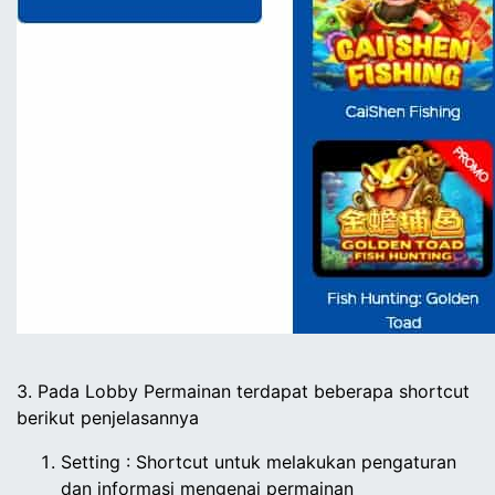
3. Pada Lobby
Permainan
terdapat beberapa shortcut
berikut penjelasannya
Setting : Shortcut untuk melakukan pengaturan
dan informasi mengenai permainan