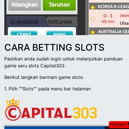
CARA
BETTING
SLOTS
Pastikan anda sudah login untuk melanjutkan panduan
game seru slots
Capital303
.
Berikut langkah bermain game
slots
:
1. Pilih ""
Slots
"" pada menu bar halaman