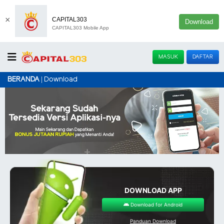
×
CAPITAL303
Download
CAPITAL303 Mobile App
MASUK
DAFTAR
Download
BERANDA
DOWNLOAD APP
Download for Android
Panduan Download