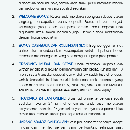
didapatkan satu kali saja, namun anda tidak perlu khawatir karena
banyak bonus lainnya yang sudah disediakan.
WELCOME BONUS
:
Ketika anda melakukan pengisian deposit akan
langsung mendapatkan bonus deposit. Bonus ini pun menjadi
keuntungan yang besar bagi para pemain. Bonus deposit bisa
digunakan untuk modal bermain juga. Deposit anda bertambah
dengan bonus deposit ini.
BONUS CASHBACK DAN ROLLINGAN SLOT
:
Bagi penggemar slot
online akan mendapatkan kesempatan untuk dapatkan bonus
cashback dan rollingan ini yang bisa menguntungkan para pemain.
TRANSAKSI MUDAH DAN CEPAT
:
Untuk transaksi deposit dan
withdraw dapat dilakukan dengan mudah dan cepat. Kurang dari 10
menit ssaja transaksi deposit dan withdraw sudah bisa di proses.
Untuk transaksi ini bisa melalui beberapa bank Indonesia yang
sudah disediakan ada Bank BCA, Bank BNI,Bank BRI,Bank MANDIRI
atau bisa juga melalui aplikasi e-wallet yaitu OVO dan Gopay.
TRANSAKSI 24 JAM ONLINE
:
Situs judi online terpercaya sudah
sediakan layanan 24 jam oline, dimana anda bisa merasakan
kenyamanan transaksi 24 jam online yang artinya para pemain bisa
melakukan transaksi kapan pun tanpa ada batasan waktu.
JARANG ADANYA GANGGUAN
:
Situs judi online terpercaya sangat
ringan dan memiliki server yang berkualitas, sehingga saat