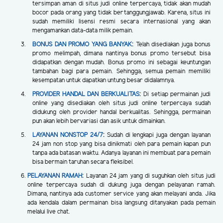
tersimpan aman di situs judi online terpercaya, tidak akan mudah
bocor pada orang yang tidak bertanggungjawab. Karena, situs ini
sudah memiliki lisensi resmi secara internasional yang akan
mengamankan data-data milik pemain.
BONUS DAN PROMO YANG BANYAK
:
Telah disediakan juga bonus
promo melimpah, dimana nantinya bonus promo tersebut bisa
didapatkan dengan mudah. Bonus promo ini sebagai keuntungan
tambahan bagi para pemain. Sehingga, semua pemain memiliki
kesempatan untuk dapatkan untung besar didalamnya.
PROVIDER HANDAL DAN BERKUALITAS
:
Di setiap permainan judi
online yang disediakan oleh situs judi online terpercaya sudah
didukung oleh provider handal berkualitas. Sehingga, permainan
pun akan lebih bervariasi dan asik untuk dimainkan.
LAYANAN NONSTOP 24/7
:
Sudah di lengkapi juga dengan layanan
24 jam non stop yang bisa dinikmati oleh para pemain kapan pun
tanpa ada batasan waktu. Adanya layanan ini membuat para pemain
bisa bermain taruhan secara fleksibel.
PELAYANAN RAMAH
:
Layanan 24 jam yang di suguhkan oleh situs judi
online terpercaya sudah di dukung juga dengan pelayanan ramah.
Dimana, nantinya ada customer service yang akan melayani anda. Jika
ada kendala dalam permainan bisa langsung ditanyakan pada pemain
melalui live chat.