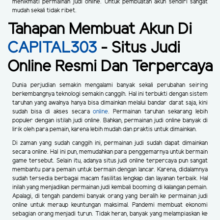
menikmati permainan judi online. Untuk pembuatan akun sendiri sangat
mudah sekali tidak ribet.
Tahapan Membuat Akun Di
CAPITAL303
- Situs Judi
Online Resmi Dan Terpercaya
Dunia perjudian semakin mengalami banyak sekali perubahan seiring
berkembangnya teknologi semakin canggih. Hal ini terbukti dengan sistem
taruhan yang awalnya hanya bisa dimainkan melalui bandar darat saja, kini
sudah bisa di akses secara
online
. Permainan taruhan sekarang lebih
populer dengan istilah judi online. Bahkan, permainan judi online banyak di
lirik oleh para pemain, karena lebih mudah dan praktis untuk dimainkan.
Di zaman yang sudah canggih ini, permainan judi sudah dapat dimainkan
secara online. Hal ini pun, memudahkan para penggemarnya untuk bermain
game tersebut. Selain itu, adanya situs judi online terpercaya pun sangat
membantu para pemain untuk bermain dengan lancar. Karena, didalamnya
sudah tersedia berbagai macam fasilitas lengkap dan layanan terbaik. Hal
inilah yang menjadikan permainan judi kembali booming di kalangan pemain.
Apalagi, di tengah pandemi banyak orang yang beralih ke permainan judi
online untuk meraup keuntungan maksimal. Pandemi membuat ekonomi
sebagian orang menjadi turun. Tidak heran, banyak yang melampiaskan ke