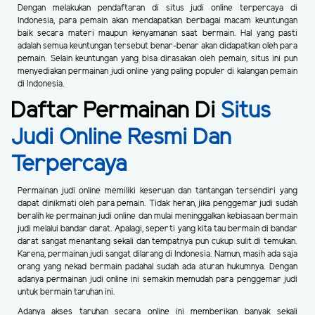
Dengan melakukan pendaftaran di situs judi online terpercaya di
Indonesia, para pemain akan mendapatkan berbagai macam keuntungan
baik secara materi maupun kenyamanan saat bermain. Hal yang pasti
adalah semua keuntungan tersebut benar-benar akan didapatkan oleh para
pemain. Selain keuntungan yang bisa dirasakan oleh pemain, situs ini pun
menyediakan permainan judi online yang paling populer di kalangan pemain
di Indonesia.
Daftar Permainan Di
Situs
Judi Online Resmi Dan
Terpercaya
Permainan judi online memiliki keseruan dan tantangan tersendiri yang
dapat dinikmati oleh para pemain. Tidak heran, jika penggemar judi sudah
beralih ke permainan judi online dan mulai meninggalkan kebiasaan bermain
judi melalui bandar darat. Apalagi, seperti yang kita tau bermain di bandar
darat sangat menantang sekali dan tempatnya pun cukup sulit di temukan.
Karena, permainan judi sangat dilarang di Indonesia. Namun, masih ada saja
orang yang nekad bermain padahal sudah ada aturan hukumnya. Dengan
adanya permainan judi online ini semakin memudah para penggemar judi
untuk bermain taruhan ini.
Adanya akses taruhan secara online ini memberikan banyak sekali