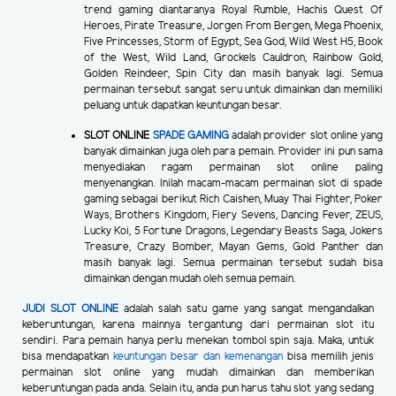
trend gaming diantaranya Royal Rumble, Hachis Quest Of
Heroes, Pirate Treasure, Jorgen From Bergen, Mega Phoenix,
Five Princesses, Storm of Egypt, Sea God, Wild West H5, Book
of the West, Wild Land, Grockels Cauldron, Rainbow Gold,
Golden Reindeer, Spin City dan masih banyak lagi. Semua
permainan tersebut sangat seru untuk dimainkan dan memiliki
peluang untuk dapatkan keuntungan besar.
SLOT ONLINE
SPADE GAMING
adalah provider slot online yang
banyak dimainkan juga oleh para pemain. Provider ini pun sama
menyediakan ragam permainan slot online paling
menyenangkan. Inilah macam-macam permainan slot di spade
gaming sebagai berikut Rich Caishen, Muay Thai Fighter, Poker
Ways, Brothers Kingdom, Fiery Sevens, Dancing Fever, ZEUS,
Lucky Koi, 5 Fortune Dragons, Legendary Beasts Saga, Jokers
Treasure, Crazy Bomber, Mayan Gems, Gold Panther dan
masih banyak lagi. Semua permainan tersebut sudah bisa
dimainkan dengan mudah oleh semua pemain.
JUDI SLOT ONLINE
adalah salah satu game yang sangat mengandalkan
keberuntungan, karena mainnya tergantung dari permainan slot itu
sendiri. Para pemain hanya perlu menekan tombol spin saja. Maka, untuk
bisa mendapatkan
keuntungan besar dan kemenangan
bisa memilih jenis
permainan slot online yang mudah dimainkan dan memberikan
keberuntungan pada anda. Selain itu, anda pun harus tahu slot yang sedang