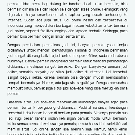
pemain tidak perlu lagi datang ke bandar darat untuk bermain, bisa
bermain dimana saja dan kapan saja dengan akses online. Perangkat yang
digunakan hanya smartphone atau laptop yang sudah terhubung ke
internet. Sudah ada juga situs judi online resmi dan terpercaya di
Indonesia yang menyediakan berbagai macam kebutuhan untuk bermain
judi online, seperti fasilitas lengkap dan layanan terbaik. Sehingga, para
pemain bisa bermain dengan lancar serta aman.
Dengan perubahan permainan judi ini, banyak pemain yang terjun
didalamnya untuk mencari peruntungan. Padahal di Indonesia permainan
judi sangat dilarang baik itu judi online maupun offline, sudah ada aturan
hukumnya. Banyak pemain yang nekad bermain untuk mencari peruntungan
didalamnya meskipun sangat beresiko. Dengan banyaknya pemain judi
online, semakin banyak juga situs judi online di internet. Hal tersebut
sangat bagus sekali, karena pemain bisa dengan mudah mendapatkan
tempat bermainnya. Namun, ada juga sisi negatifnya. Dengan kemudahan
membuat situs, banyak juga situs judi abal-abal yang bisa merugikan para
pemain.
Biasanya, situs judi abal-abal menawarkan keuntungan banyak agar para
pemain tertarik bergabung didalamnya. Padahal nantinya, keuntungan
tersebut tidak benar-benar di berikan pada pemain. Akhirnya, pemain pun
jadi rugi besar karena sudah kehilangan banyak modal untuk bermain.
Maka, semua pemain terkhususnya pemain pemula harus lebih selektif saat
memilih situs judi online, jangan asal memilih saja. Namun, harus kenali
benar ciri-ciri dari situs judi online resmi. Agar nantinya tidak masuk ke