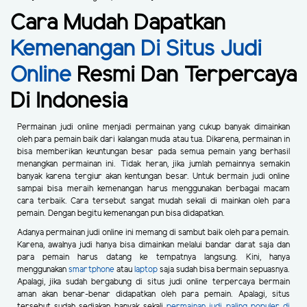
Cara Mudah Dapatkan
Kemenangan Di Situs Judi
Online
Resmi Dan Terpercaya
Di Indonesia
Permainan judi online menjadi permainan yang cukup banyak dimainkan
oleh para pemain baik dari kalangan muda atau tua. Dikarena, permainan in
bisa memberikan keuntungan besar pada semua pemain yang berhasil
menangkan permainan ini. Tidak heran, jika jumlah pemainnya semakin
banyak karena tergiur akan kentungan besar. Untuk bermain judi online
sampai bisa meraih kemenangan harus menggunakan berbagai macam
cara terbaik. Cara tersebut sangat mudah sekali di mainkan oleh para
pemain. Dengan begitu kemenangan pun bisa didapatkan.
Adanya permainan judi online ini memang di sambut baik oleh para pemain.
Karena, awalnya judi hanya bisa dimainkan melalui bandar darat saja dan
para pemain harus datang ke tempatnya langsung. Kini, hanya
menggunakan
smartphone
atau
laptop
saja sudah bisa bermain sepuasnya.
Apalagi, jika sudah bergabung di situs judi online terpercaya bermain
aman akan benar-benar didapatkan oleh para pemain. Apalagi, situs
tersebut sudah sediakan banyak sekali
permainan judi paling populer di