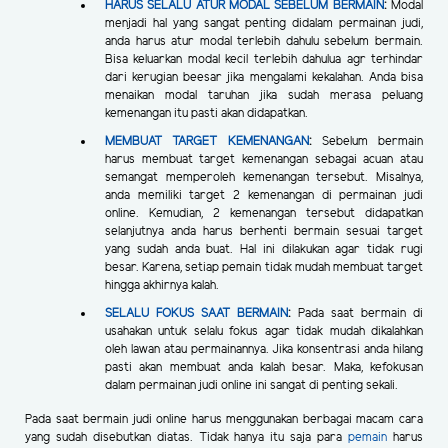
HARUS SELALU ATUR MODAL SEBELUM BERMAIN
:
Modal
menjadi hal yang sangat penting didalam permainan judi,
anda harus atur modal terlebih dahulu sebelum bermain.
Bisa keluarkan modal kecil terlebih dahulua agr terhindar
dari kerugian beesar jika mengalami kekalahan. Anda bisa
menaikan modal taruhan jika sudah merasa peluang
kemenangan itu pasti akan didapatkan.
MEMBUAT TARGET KEMENANGAN
:
Sebelum bermain
harus membuat target kemenangan sebagai acuan atau
semangat memperoleh kemenangan tersebut. Misalnya,
anda memiliki target 2 kemenangan di permainan judi
online. Kemudian, 2 kemenangan tersebut didapatkan
selanjutnya anda harus berhenti bermain sesuai target
yang sudah anda buat. Hal ini dilakukan agar tidak rugi
besar. Karena, setiap pemain tidak mudah membuat target
hingga akhirnya kalah.
SELALU FOKUS SAAT BERMAIN
:
Pada saat bermain di
usahakan untuk selalu fokus agar tidak mudah dikalahkan
oleh lawan atau permainannya. Jika konsentrasi anda hilang
pasti akan membuat anda kalah besar. Maka, kefokusan
dalam permainan judi online ini sangat di penting sekali.
Pada saat bermain judi online harus menggunakan berbagai macam cara
yang sudah disebutkan diatas. Tidak hanya itu saja para
pemain
harus