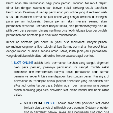
keuntungan dan kemudahan bagi para peman. Taruhan tersebut dapat
dimainkan dengan nyamann dan banyak sekali peluang untuk dapatkan
keuntungan. Pasalnya, di setiap permainan judi online yang disediakan oleh
situs judi ini adalah permainan judi online yang sangat terkenal di kalangan
para pemain Indonesia. Semua pemain akan merasa senang akan
permainan tersebut. Terdapat banyak sekali jenis permainan yang bisa di
pilih oleh para pemain, dimana nantinya bisa lebih leluasa juga berpindah
permainan dan bermain pun tidak akan mudah bosan.
Keseruan bermain judi online ini yaitu bisa menikmati banyak pilihan
permainan yang menarik untuk dimainkan. Semua permainan tersebut bisa
dengan mudah di akses secara aman. Maka, inilah jenis-jenis permainan
yang disediakan oleh situs judi online terpercaya sebagai berikut :
SLOT ONLINE
adalah jenis permainan taruhan yang sangat digemari
oleh para pemain, pasalnya permainan ini sangat mudah sekali
dimainkan dan memberikan banyak sekali penawaran pada semua
pemainnya seperti bisa mendapatkan keuntungan besar. Pasalnya, di
permainan ini terdapat bonus jackpot terbesar yang disediakan oleh
situs judi online terpercaya. Selain ragam permainannya yang banyak
sudah didukung juga oleh provider slot online handal dan berkualitas
yaitu :
SLOT ONLINE
IDN SLOT
adalah salah satu provider slot online
terbaik dan banyak di pilih oleh para pemain. Didalam provider
slot ini terdapat banyak sekali jenis permainan slot yang bisa