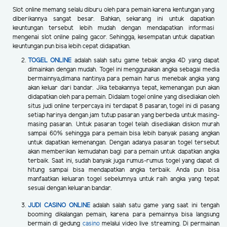
Slot online memang selalu diburu oleh para pemain karena kentungan yang
diberikannya sangat besar. Bahkan, sekarang ini untuk dapatkan
keuntungan tersebut lebih mudah dengan mendapatkan informasi
mengenai slot online paling gacor. Sehingga, kesempatan untuk dapatkan
keuntungan pun bisa lebih cepat didapatkan.
TOGEL ONLINE
adalah salah satu game tebak angka 4D yang dapat
dimainkan dengan mudah. Togel ini menggunakan angka sebagai media
bermainnya,dimana nantinya para pemain harus menebak angka yang
akan keluar dari bandar. Jika tebakannya tepat, kemenangan pun akan
didapatkan oleh para pemain. Didalam togel online yang disediakan oleh
situs judi online terpercaya ini terdapat 8 pasaran, togel ini di pasang
setiap harinya dengan jam tutup pasaran yang berbeda untuk masing-
masing pasaran. Untuk pasaran togel telah disediakan diskon murah
sampai 60% sehingga para pemain bisa lebih banyak pasang angkan
untuk dapatkan kemenangan. Dengan adanya pasaran togel tersebut
akan memberikan kemudahan bagi para pemain untuk dapatkan angka
terbaik. Saat ini, sudah banyak juga rumus-rumus togel yang dapat di
hitung sampai bisa mendapatkan angka terbaik. Anda pun bisa
manfaatkan keluaran togel sebelumnya untuk raih angka yang tepat
sesuai dengan keluaran bandar.
JUDI CASINO ONLINE
adalah salah satu game yang saat ini tengah
booming dikalangan pemain, karena para pemainnya bisa langsung
bermain di gedung
casino
melalui video live streaming. Di permainan