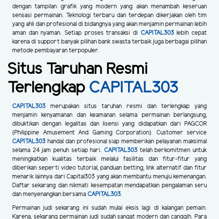
dengan tampilan grafik yang modern yang akan menambah keseruan
sensasi permainan. Teknologi terbaru dan terdepan dikerjakan oleh tim
yang ahli dan profesional di bidangnya yang akan menjamin permainan lebih
aman dan nyaman. Setiap proses transaksi di
CAPITAL303
lebih cepat
karena di support banyak pilihan bank swasta terbaik juga berbagai pilihan
metode pembayaran terpopuler.
Situs Taruhan Resmi
Terlengkap
CAPITAL303
CAPITAL303
merupakan situs taruhan resmi dan terlengkap yang
menjamin kenyamanan dan keamanan selama permainan berlangsung,
dibuktikan dengan legalitas dan lisensi yang didapatkan dari PAGCOR
(Philippine Amusement And Gaming Corporation). Customer service
CAPITAL303
handal dan profesional siap memberikan pelayanan maksimal
selama 24 jam penuh setiap hari.
CAPITAL303
telah berkomitmen untuk
meningkatkan kualitas terbaik melalui fasilitas dan fitur-fitur yang
diberikan seperti video tutorial, panduan betting, link alternatif dan fitur
menarik lainnya dari Capital303 yang akan membantu menuju kemenangan.
Daftar sekarang dan nikmati kesempatan mendapatkan pengalaman seru
dan menyenangkan bersama
CAPITAL303
.
Permainan judi sekarang ini sudah mulai eksis lagi di kalangan pemain.
Karena, sekarang permainan judi sudah sangat modern dan canggih. Para